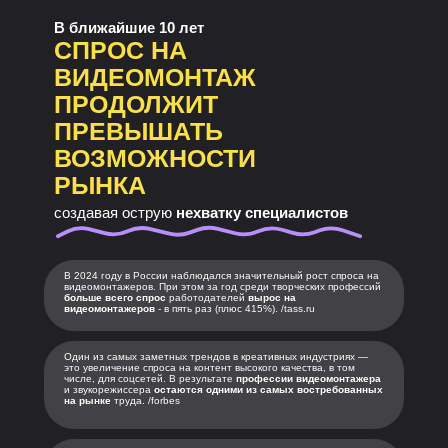
В ближайшие 10 лет
СПРОС НА
ВИДЕОМОНТАЖ
ПРОДОЛЖИТ
ПРЕВЫШАТЬ
ВОЗМОЖНОСТИ
РЫНКА
создавая острую
нехватку специалистов
В 2024 году в России наблюдался значительный рост спроса на
видеомонтажеров. При этом за год среди творческих профессий
больше всего спрос
работодателей
вырос на
видеомонтажеров
- в пять раз (плюс 415%). /tass.ru
Один из самых заметных трендов в креативных индустриях —
это увеличение спроса на контент высокого качества, в том
числе, для соцсетей. В результате
профессии видеомонтажера
и звукорежиссера
остаются одними из самых востребованных
на рынке
труда. /forbes