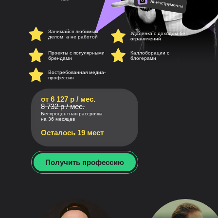
Занимайся любимым
Удаленка с доходом без
делом, а не работой
ограничений
Проекты с популярными
Каллоборации с
брендами
блогерами
Востребованная медиа-
профессия
от 6 127 р / мес.
8 732 р / мес.
Беспроцентная рассрочка
на 36 месяцев
Осталось 19 мест
Получить профессию