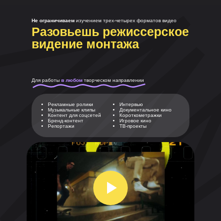
Не ограничиваем
изучением трех-четырех форматов видео
Разовьешь режиссерское
видение монтажа
Для работы
в любом
творческом направлении
Рекламные ролики
Интервью
Музыкальные клипы
Документальное кино
Контент для соцсетей
Короткометражки
Бренд-контент
Игровое кино
Репортажи
ТВ-проекты