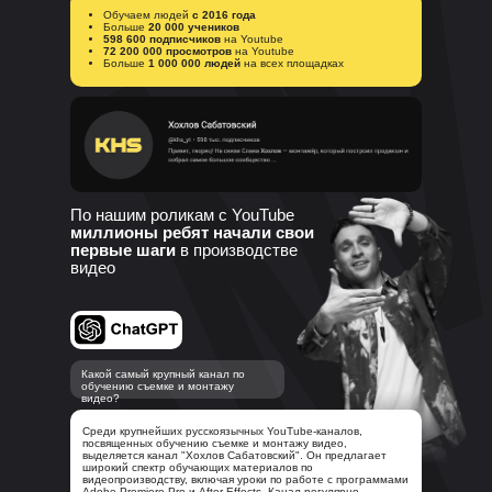
Обучаем людей
с 2016 года
Больше
20 000 учеников
598 600 подписчиков
на Youtube
72 200 000 просмотров
на Youtube
Больше
1 000 000 людей
на всех площадках
По нашим роликам с YouTube
миллионы ребят начали свои
первые шаги
в производстве
видео
Какой самый крупный канал по
обучению съемке и монтажу
видео?
Среди крупнейших русскоязычных YouTube-каналов,
посвященных обучению съемке и монтажу видео,
выделяется канал "Хохлов Сабатовский". Он предлагает
широкий спектр обучающих материалов по
видеопроизводству, включая уроки по работе с программами
Adobe Premiere Pro и After Effects. Канал регулярно