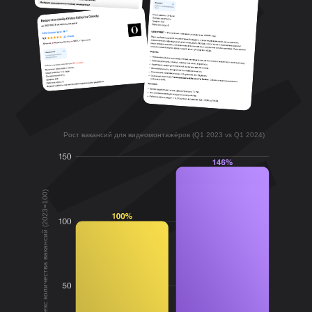
Рост вакансий для видеомонтажёров (Q1 2023 vs Q1 2024)
Индекс количества вакансий (2023=100)