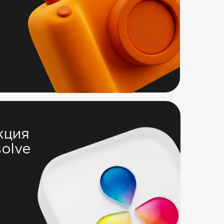
кция
solve