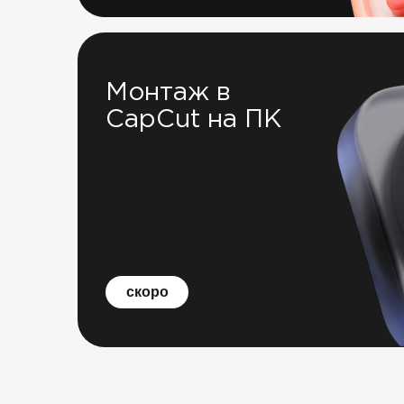
Монтаж в
CapCut на ПК
скоро