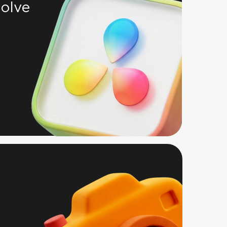
solve
и