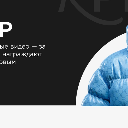
Р
ые видео — за
и награждают
ловым