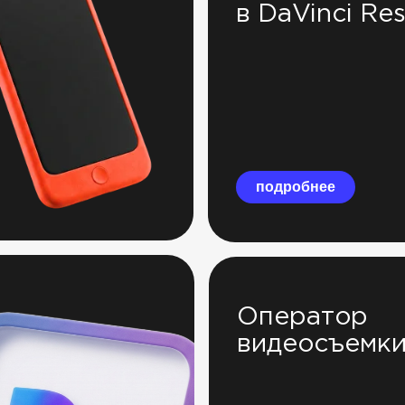
в DaVinci Re
подробнее
Оператор
видеосъемк