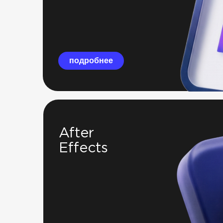
подробнее
After
Effects