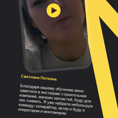
Светлана Пяткина
Благодаря вашему обучению меня
заметили в инстаграм: строительная
компания, магазин запчастей, буду для
них снимать. Я уже набрала небольшую
команду: копирайтер, актер и буду я
оператором и монтажером