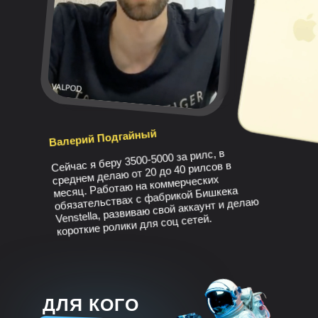
Валерий Подгайный
Сейчас я беру 3500-5000 за рилс, в
среднем делаю от 20 до 40 рилсов в
месяц. Работаю на коммерческих
обязательствах с фабрикой Бишкека
Venstella, развиваю свой аккаунт и делаю
короткие ролики для соц сетей.
ДЛЯ КОГО