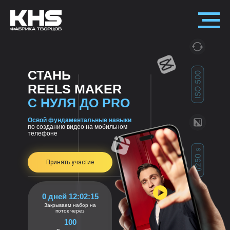
СТАНЬ
REELS MAKER
С НУЛЯ ДО PRO
Освой фундаментальные навыки
по созданию видео на мобильном
телефоне
Принять участие
0 дней 12:02:13
Закрываем набор на
поток через
100