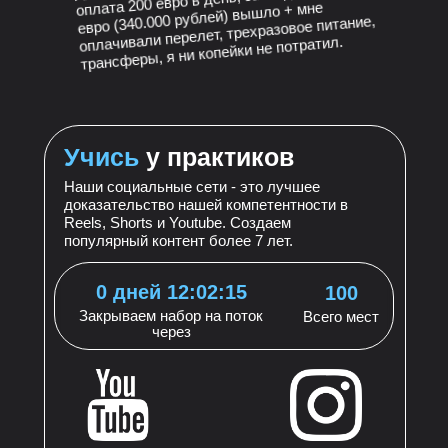
евро (340.000 рублей) вышло + мне
оплачивали перелет, трехразовое питание,
трансферы, я ни копейки не потратил.
Учись
у практиков
Наши социальные сети - это лучшее
доказательство нашей компетентности в
Reels, Shorts и Youtube. Создаем
популярный контент более 7 лет.
0 дней 12:02:13
100
Закрываем набор на поток
Всего мест
через