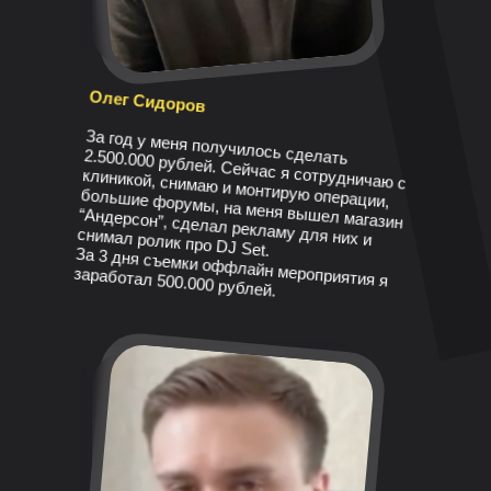
Олег Сидоров
За год у меня получилось сделать
2.500.000 рублей. Сейчас я сотрудничаю с
клиникой, снимаю и монтирую операции,
большие форумы, на меня вышел магазин
“Андерсон”, сделал рекламу для них и
снимал ролик про DJ Set.
За 3 дня съемки оффлайн мероприятия я
заработал 500.000 рублей.