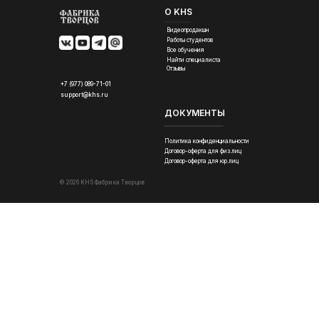
О KHS
Видеопродакшн
Работы студентов
Все обучения
Найти специалиста
Отзывы
+7 (977) 089-71-01
support@khs.ru
ДОКУМЕНТЫ
Политика конфиденциальности
Договор-оферта для физ.лиц
Договор-оферта для юр.лиц
© 2026 KHS Фабрика Творцов