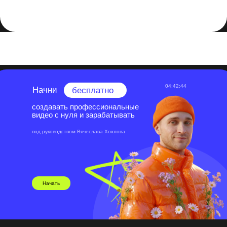
3D-контента. Следуйте вышеперечисленным шагам,
чтобы ваша анимация оставалась высокого качества и
была доступной для публики.
04:42:44
Начни
бесплатно
создавать профессиональные
видео с нуля и зарабатывать
под руководством Вячеслава Хохлова
Начать