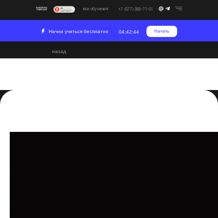
все обучения
+7 (977) 089-71-01
Начни учиться бесплатно
Начать
04:42:44
назад
Экспорт анимации из
Blender: гайд
2023-09-04 12:44
Постпродакшн
Развитие