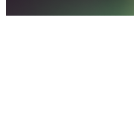
Blender – мощный инструмент для создания трехмерных
моделей и анимации. После создания потрясающей
анимации в Blender, вам, вероятно, захочется ее
сохранить и поделиться с миром. В этой статье мы
расскажем вам, как правильно экспортировать
анимацию из Blender.
1. Выбор формата экспорта
Первый шаг – выбрать формат файла, в котором вы
хотите сохранить вашу анимацию. Blender
поддерживает множество форматов, но наиболее
распространенными являются:
FBX:
Один из наиболее универсальных форматов,
хорошо работающий с другими 3D-приложениями и
игровыми движками.
Alembic (.abc):
Идеально подходит для сложных
анимаций и взаимодействует с различными
программами визуализации.
GLTF/GLB:
Этот формат подходит для веб-