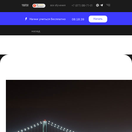
все обучения
+7 (977) 089-71-01
Начни учиться бесплатно
Начать
08:18:38
назад
10 секретов ночной
съемки
2023-07-05 17:06
Съемка
Креатив
Развитие