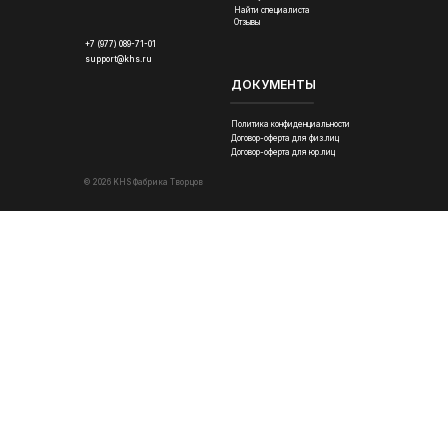
Найти специалиста
Отзывы
+7 (977) 089-71-01
support@khs.ru
ДОКУМЕНТЫ
Политика конфиденциальности
Договор-оферта для физ.лиц
Договор-оферта для юр.лиц
© 2026 KHS Фабрика Творцов