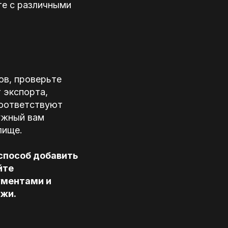
е с различными
ов, проверьте
 экспорта,
соответствуют
ужный вам
лище.
способ добавить
йте
ументами и
ажи.