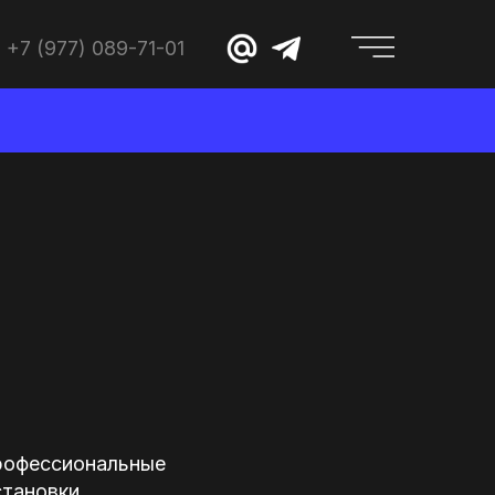
+7 (977) 089-71-01
рофессиональные
становки