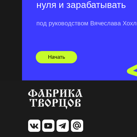
нуля и зарабатывать
под руководством Вячеслава Хох
Начать