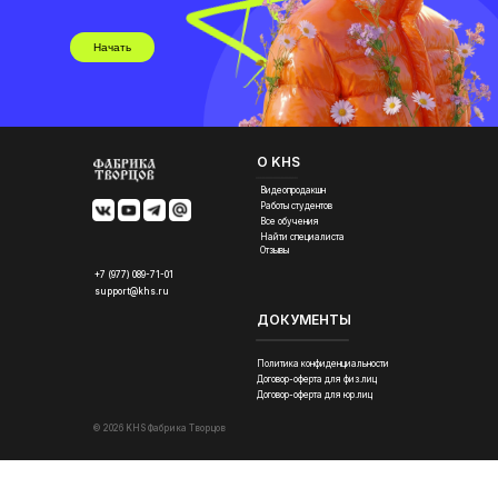
Начать
О KHS
Видеопродакшн
Работы студентов
Все обучения
Найти специалиста
Отзывы
+7 (977) 089-71-01
support@khs.ru
ДОКУМЕНТЫ
Политика конфиденциальности
Договор-оферта для физ.лиц
Договор-оферта для юр.лиц
© 2026 KHS Фабрика Творцов