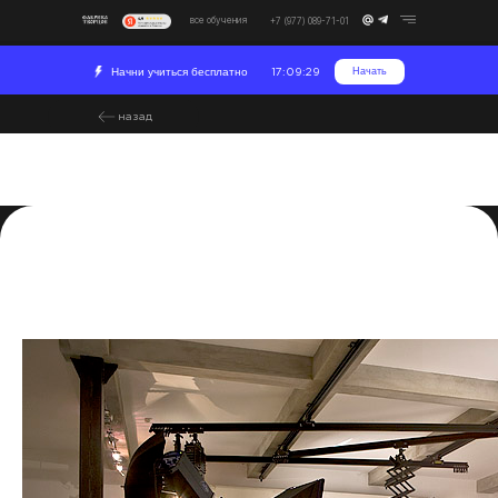
все обучения
+7 (977) 089-71-01
Начни учиться бесплатно
Начать
17:09:29
назад
Азбука освещения: Как
называется свет для
съемки
2023-04-22 15:30
Съемка
Развитие