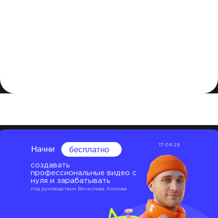
включают континуальный свет, вспышку, дневной
свет, тунгстеновый свет и френелевский свет.
Каждый из них имеет свои особенности, которые
можно использовать для создания нужной
атмосферы и эффектов освещения в видео и
фотографиях. При выборе типа света для съемки
необходимо учитывать его яркость, цвет и
направленность, чтобы получить наилучший
результат.
17:09:29
Начни
бесплатно
создавать
профессиональные видео с
нуля и зарабатывать
под руководством Вячеслава Хохлова