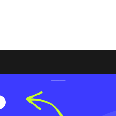
в программе Adobe Premiere Pro. Этот
вить эффект замедленной съемки к вашему
ичным и эмоциональным. Используйте эти
а в вашем видео и создать