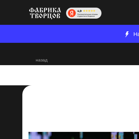
Н
назад
Как замедлить ви
Premiere Pro: оп
настройки скорос
2024-01-27 13:58
Постпродакшн
Развитие