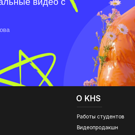
альные видео с
лова
О KHS
Работы студентов
Видеопродакшн