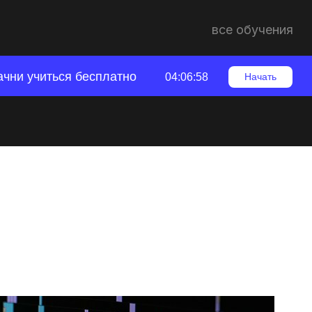
все обучения
ачни учиться бесплатно
04:06:57
Начать
деоролик в
тимальные
ти и плавности