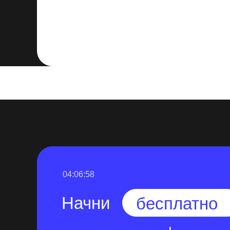
Теперь вы знаете, как замедлить видео 
простой процесс позволяет легко доба
видеопроекту, делая его более драмат
шаги, чтобы достичь желаемого эффект
высококачественный контент.
04:06:57
Начни
бесплатно