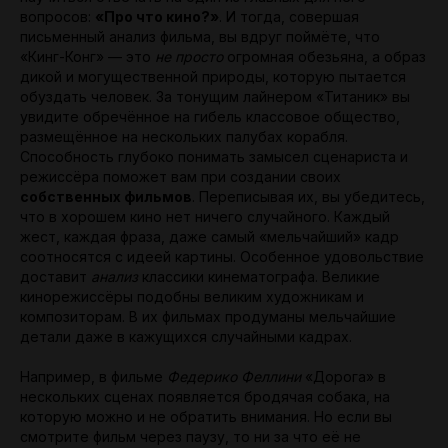
вопросов:
«Про что кино?»
. И тогда, совершая
письменный анализ фильма, вы вдруг поймёте, что
«Кинг-Конг» — это
не просто
огромная обезьяна, а образ
дикой и могущественной природы, которую пытается
обуздать человек. За тонущим лайнером «Титаник» вы
увидите обречённое на гибель классовое общество,
размещённое на нескольких палубах корабля.
Способность глубоко понимать замысел сценариста и
режиссёра поможет вам при создании своих
собственных фильмов
. Переписывая их, вы убедитесь,
что в хорошем кино нет ничего случайного. Каждый
жест, каждая фраза, даже самый «мельчайший» кадр
соотносятся с идеей картины. Особенное удовольствие
доставит
анализ
классики кинематографа. Великие
кинорежиссёры подобны великим художникам и
композиторам. В их фильмах продуманы мельчайшие
детали даже в кажущихся случайными кадрах.
Например, в фильме
Федерико Феллини
«Дорога» в
нескольких сценах появляется бродячая собака, на
которую можно и не обратить внимания. Но если вы
смотрите фильм через паузу, то ни за что её не