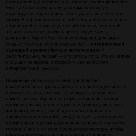
преодоления для меня стало переписывание фильма на
бумагу. Отсмотрев сцену, я нажимал на паузу и
переводил изображение в текст, разделив его на д
ве
части
. В первой я описывал события, действия и слова
персонажей, окружающую их обстановку, во второй —
то, что этим хотел сказать автор, какую мысль
вкладывал. Таким образом я воссоздавал два самых
главных текста в кинопроизводстве —
литературный
сценарий
и
режиссёрскую экспликацию
. И
действительно, первый — это запись того, что мы видим
и слышим на экране, а второй — режиссёрская
интерпретация
замысла
.
По мнению
Ролана Барта
, кино располагает
исключительно к прожорливости, но не к задумчивости,
потому что, закрыв глаза, ты рискуешь пропустить
самое главное. Именно поэтому, остановив течение
времени фильма, я мог задуматься и определить суть
конфликта, понять, как создаётся и проявляется
характер персонажа. Мог увидеть мысль, которая всё
время движется, закодированная в словах и поступках
героев. И всё это нужно будущему режиссёру, чтобы
научиться отвечать на один из главных для него