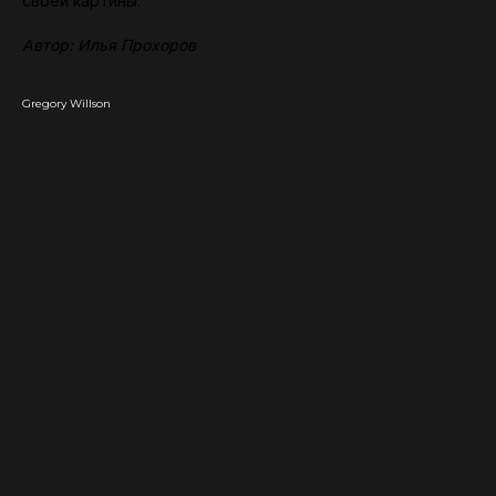
своей картины.
Автор: Илья Прохоров
Gregory Willson