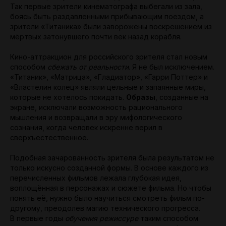
Так первые зрители кинематографа выбегали из зала,
боясь быть раздавленными прибывающим поездом, а
зрители «Титаника» были заворожены воскрешением из
мёртвых затонувшего почти век назад корабля.
Кино-аттракцион для российского зрителя стал новым
способом
сбежать от реальности
. Я не был исключением.
«Титаник», «Матрица», «Гладиатор», «Гарри Поттер» и
«Властелин колец» являли цельные и запаянные миры,
которые не хотелось покидать.
Образы
, созданные на
экране, исключали возможность рационального
мышления и возвращали в эру мифологического
сознания, когда человек искренне верил в
сверхъестественное.
Подобная зачарованность зрителя была результатом не
только искусно созданной формы. В основе каждого из
перечисленных фильмов лежала глубокая идея,
воплощённая в персонажах и сюжете фильма. Но чтобы
понять её, нужно было научиться смотреть фильм по-
другому, преодолев магию технического прогресса.
В первые годы
обучения режиссуре
таким способом