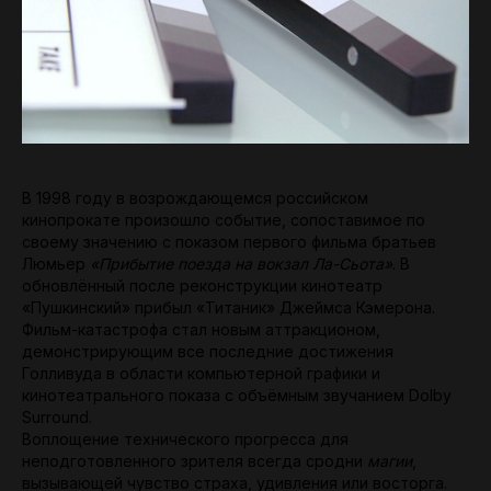
В 1998 году в возрождающемся российском
кинопрокате произошло событие, сопоставимое по
своему значению с показом первого фильма братьев
Люмьер
«Прибытие поезда на вокзал Ла-Сьота»
. В
обновлённый после реконструкции кинотеатр
«Пушкинский» прибыл «Титаник» Джеймса Кэмерона.
Фильм-катастрофа стал новым аттракционом,
демонстрирующим все последние достижения
Голливуда в области компьютерной графики и
кинотеатрального показа с объёмным звучанием Dolby
Surround.
Воплощение технического прогресса для
неподготовленного зрителя всегда сродни
магии
,
вызывающей чувство страха, удивления или восторга.