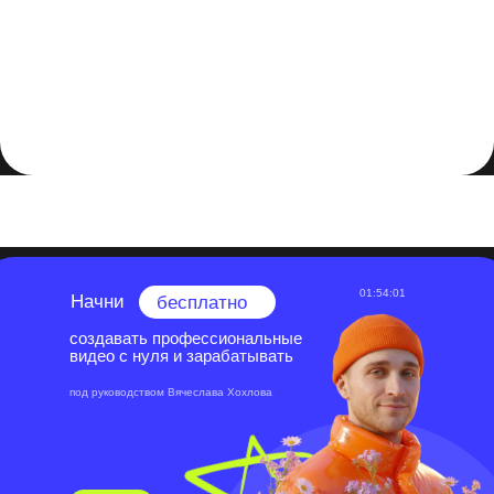
музыкальных клипов, рекламы и даже социальных медиа.
Своей магией он умеет захватить внимание, усилить
эмоции и оставить незабвенное впечатление у зрителя.
В итоге, монтаж - это не просто склеивание кадров, это
искусство рассказать историю. Успешный монтаж
способен трансформировать обыденные сцены в
захватывающее кино, делая зрителя частью
увлекательного путешествия в мир фантазии и эмоций.
01:54:01
Начни
бесплатно
создавать профессиональные
видео с нуля и зарабатывать
под руководством Вячеслава Хохлова