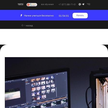
все обучения
+7 (977) 089-71-01
Начни учиться бесплатно
Начать
01:54:01
назад
Что такое монтаж видео?
2023-10-04 17:23
Постпродакшн
Развитие