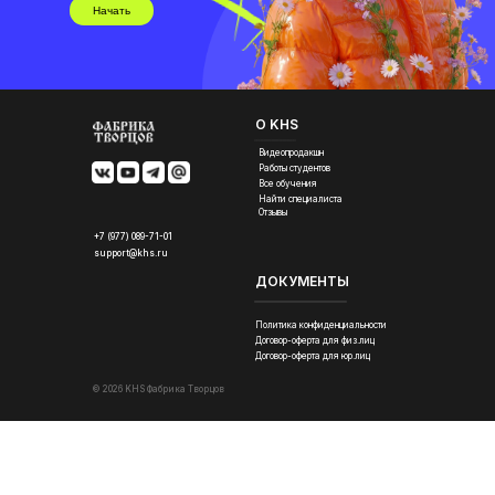
Начать
О KHS
Видеопродакшн
Работы студентов
Все обучения
Найти специалиста
Отзывы
+7 (977) 089-71-01
support@khs.ru
ДОКУМЕНТЫ
Политика конфиденциальности
Договор-оферта для физ.лиц
Договор-оферта для юр.лиц
© 2026 KHS Фабрика Творцов