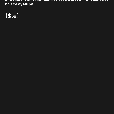
по всему миру.
{$te}