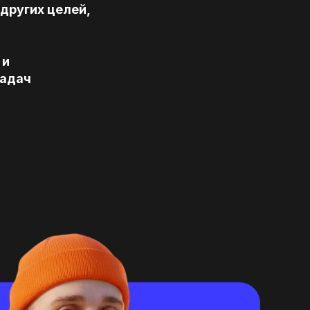
других целей,
 и
задач