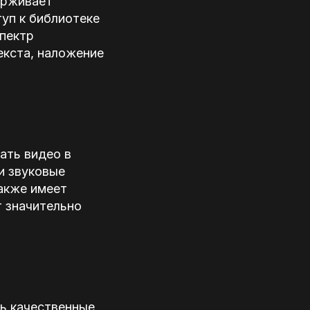
ерживает
уп к библиотеке
спектр
екста, наложение
ать видео в
и звуковые
акже имеет
т значительно
ть качественные