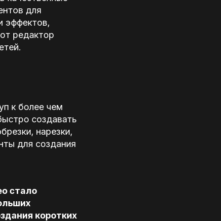
ентов для
и эффектов,
тот редактор
етей.
уп к более чем
быстро создавать
брезки, нарезки,
енты для создания
ео стало
ольших
оздания коротких