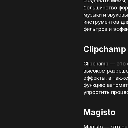
создавать мемы, 
большинство форм
музыки и звуковы
инструментов для
фильтров и эффек
Clipchamp
Clipchamp — это 
высоком разрешен
эффекты, а также
функцию автомати
упростить проце
Magisto
Magisto — это он