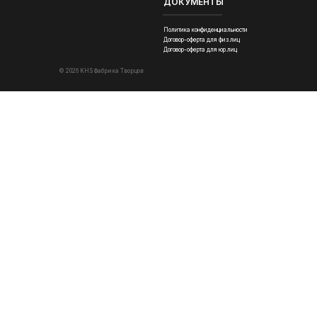
ДОКУМЕНТЫ
Политика конфиденциальности
Договор-оферта для физ.лиц
Договор-оферта для юр.лиц
© 2026 KHS Фабрика Творцов