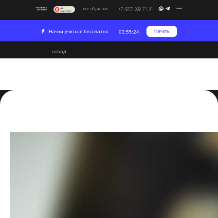
все обучения
+7 (977) 089-71-01
Начни учиться бесплатно
Начать
03:55:23
назад
Как сбросить настройки
Premiere Pro
2024-02-08 12:56
Постпродакшн
Развитие