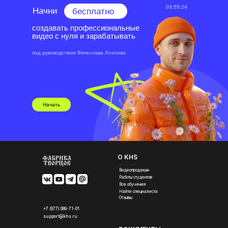
03:55:23
Начни
бесплатно
создавать профессиональные
видео с нуля и зарабатывать
под руководством Вячеслава Хохлова
Начать
О KHS
Видеопродакшн
Работы студентов
Все обучения
Найти специалиста
Отзывы
+7 (977) 089-71-01
support@khs.ru