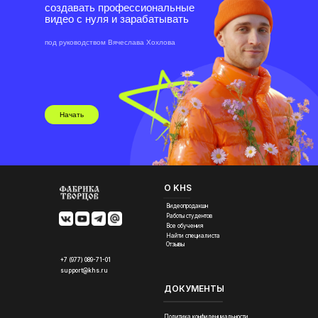
создавать профессиональные
видео с нуля и зарабатывать
под руководством Вячеслава Хохлова
Начать
О KHS
Видеопродакшн
Работы студентов
Все обучения
Найти специалиста
Отзывы
+7 (977) 089-71-01
support@khs.ru
ДОКУМЕНТЫ
Политика конфиденциальности