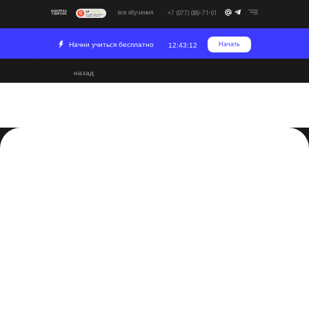
все обучения
+7 (977) 089-71-01
Начни учиться бесплатно
Начать
12:43:11
назад
Как вырезать объект в
After Effects
2023-07-01 13:34
Постпродакшн
Развитие
Вырезание объектов в After Effects является важной
техникой, которая позволяет создавать эффекты
слияния и комбинирования различных элементов в
вашем видео. В этой статье мы рассмотрим основные
шаги, которые помогут вам научиться вырезать объекты
в программе After Effects.
Шаг 1: Загрузка и импорт видео
Для начала откройте программу After Effects и создайте
новый проект. Затем импортируйте видеофайл, в