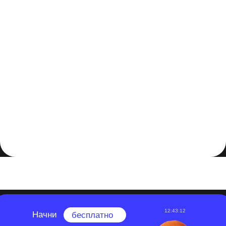
После настройки маски и эффектов вы можете
просмотреть результаты, нажав кнопку "Проиграть" в
программе After Effects. Если результат вас
удовлетворяет, вы можете экспортировать видео с
вырезанным объектом в нужном формате, выбрав пункт
"Файл" -> "Экспорт" и настроив параметры экспорта.
Вырезание объектов в After Effects - это мощный
инструмент, который открывает широкие
возможности для творческого монтажа и
комбинирования элементов в видео. Следуя этим
шагам, вы сможете точно выделить и вырезать
объекты, добавляя эффекты и создавая уникальные
видеокомпозиции.
12:43:11
Начни
бесплатно