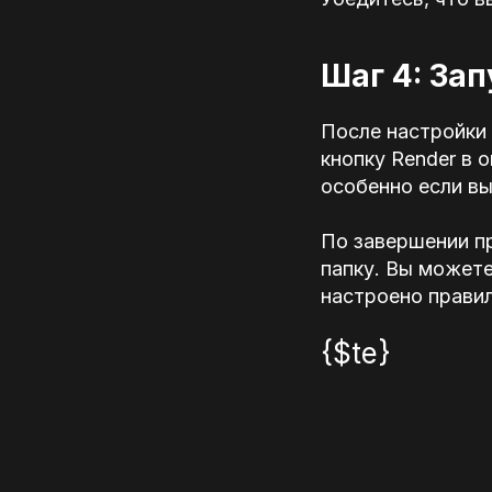
Шаг 4: За
После настройки 
кнопку Render в 
особенно если в
По завершении п
папку. Вы можете
настроено правил
{$te}