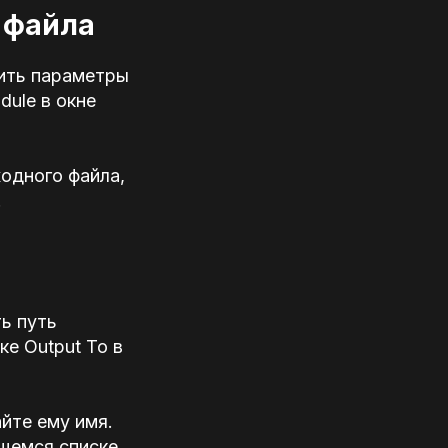
 файла
оить параметры
dule в окне
одного файла,
.
ь путь
ке Output To в
йте ему имя.
щемся списке.