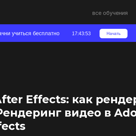
все обучения
ачни учиться бесплатно
17:43:52
Начать
fter Effects: как ренд
Рендеринг видео в Ad
fects