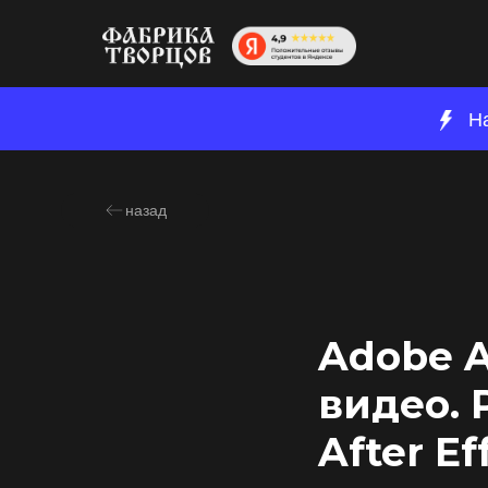
Н
назад
Adobe A
видео. 
After Ef