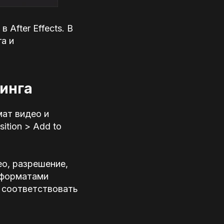
After Effects. В
а и
ринга
ат видео и
tion > Add to
о, разрешение,
 форматами
ы соответствовать