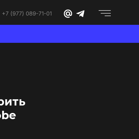
+7 (977) 089-71-01
ерить
obe