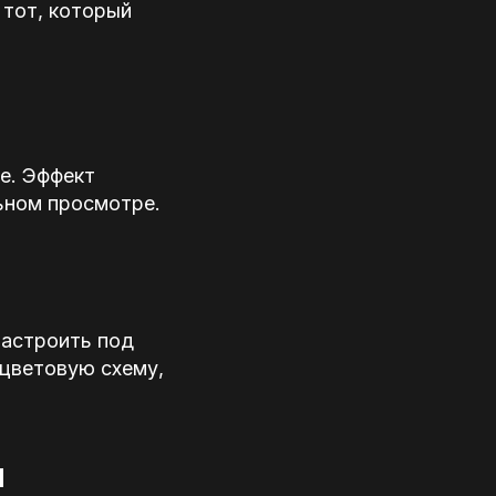
 тот, который
е. Эффект
ьном просмотре.
настроить под
 цветовую схему,
и