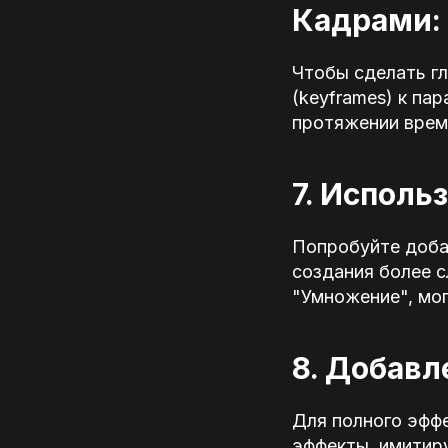
Кадрами:
Чтобы сделать г
(keyframes) к па
протяжении врем
7. Испол
Попробуйте доба
создания более с
"Умножение", мог
8. Добавл
Для полного эфф
эффекты, имитиру