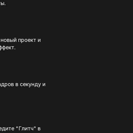
ты.
 новый проект и
ффект.
дров в секунду и
едите "Глитч" в