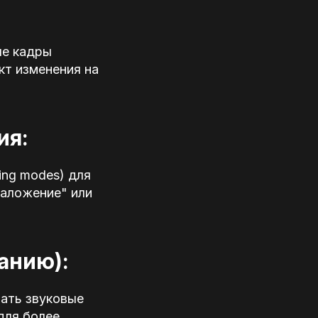
ые кадры
кт изменения на
ия:
ng modes) для
Наложение" или
анию):
вать звуковые
для более