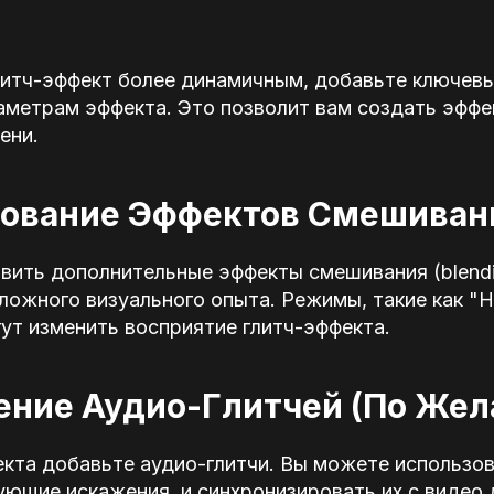
литч-эффект более динамичным, добавьте ключев
раметрам эффекта. Это позволит вам создать эффе
ени.
ьзование Эффектов Смешиван
вить дополнительные эффекты смешивания (blendi
ложного визуального опыта. Режимы, такие как "
ут изменить восприятие глитч-эффекта.
ение Аудио-Глитчей (По Жел
екта добавьте аудио-глитчи. Вы можете использо
ющие искажения, и синхронизировать их с видео 