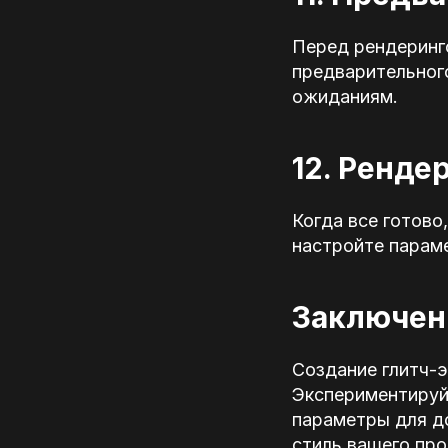
Перед рендеринг
предварительног
ожиданиям.
12. Ренде
Когда все готово
настройте параме
Заключен
Создание глитч-э
Экспериментируй
параметры для до
стиль вашего про