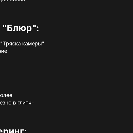
 "Блюр":
 "Тряска камеры"
ние
более
зно в глитч-
еринг: