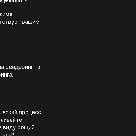
ежиме
етствует вашим
на рендеринг" и
инга.
рческий процесс.
раивайте
в виду общий
телей.