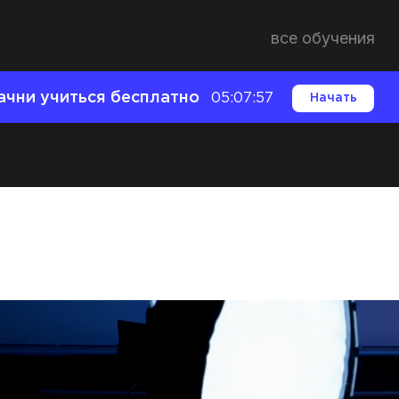
все обучения
ачни учиться бесплатно
05:07:56
Начать
гайд