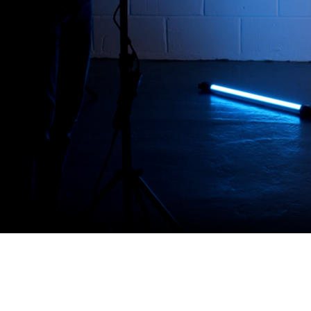
в фотографии и видеосъемке, который
ъекты на съемке. Этот вид освещения
руг объекта, что делает его более
татье мы рассмотрим, что такое контровой