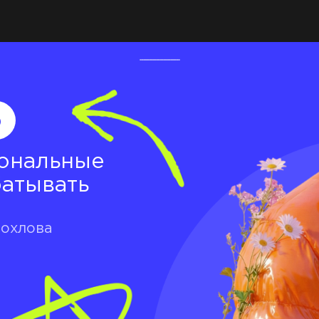
о
ональные
батывать
Хохлова