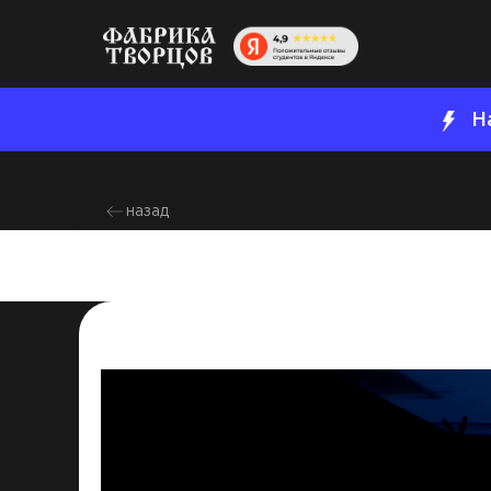
Н
назад
Контровой свет: 
2023-11-22 15:50
Креатив
Съемка
Развитие