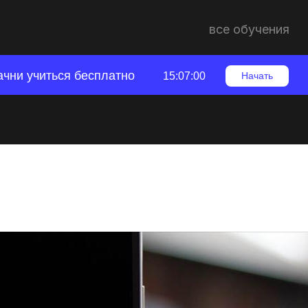
все обучения
ачни учиться бесплатно
15:06:59
Начать
я видео в TikTok
азвитие