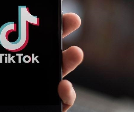
важнее всего. Редактирование видео в TikTok
 ваши ролики увлекательными и
м эффективные советы по редактированию