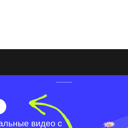
скусство, требующее креативности и
льзование инструментов редактора, музыки,
 вам создать захватывающие ролики,
на этой динамичной платформе.
альные видео с