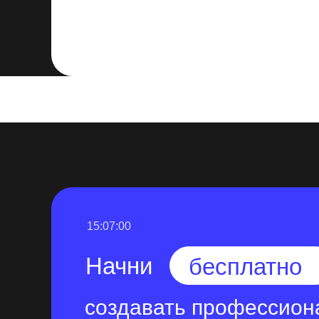
Редактирование видео в TikTok – это и
внимания к деталям. Эффективное испо
текста и визуальных эффектов поможет
которые завоюют внимание аудитории 
15:06:59
Начни
бесплатно
создавать профессион