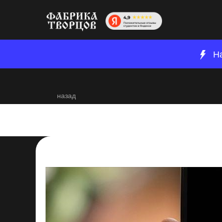
Н
назад
Монтаж и редакци
2024-01-09 15:01
Постпродакшн
Съемка
Р