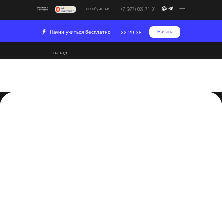
все обучения
+7 (977) 089-71-01
Начни учиться бесплатно
Начать
22:29:37
назад
Лучшие программы для
видеомонтажа
2024-02-26 17:48
Постпродакшн
Индустрия
Развитие