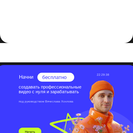
Выбор программы для монтажа зависит от ваших
потребностей, уровня опыта и доступных ресурсов.
Adobe Premiere Pro, Final Cut Pro X, DaVinci Resolve, Avid
Media Composer, Sony Vegas Pro и HitFilm Express - это
только некоторые из лучших программ, которые стоит
рассмотреть при выборе инструмента для создания
качественного видеоконтента.
22:29:37
Начни
бесплатно
создавать профессиональные
видео с нуля и зарабатывать
под руководством Вячеслава Хохлова
Начать