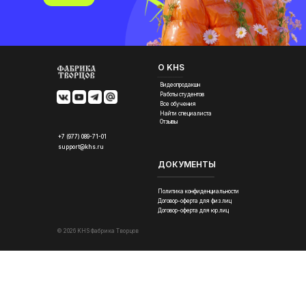
О KHS
Видеопродакшн
Работы студентов
Все обучения
Найти специалиста
Отзывы
+7 (977) 089-71-01
support@khs.ru
ДОКУМЕНТЫ
Политика конфиденциальности
Договор-оферта для физ.лиц
Договор-оферта для юр.лиц
© 2026 KHS Фабрика Творцов