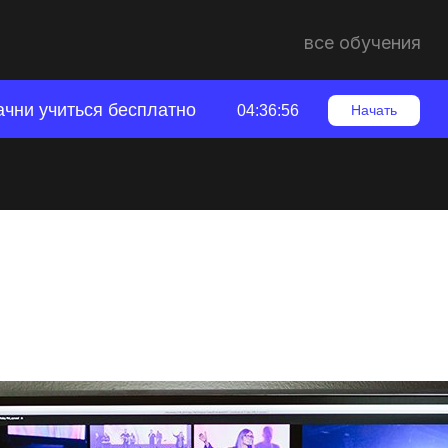
все обучения
ачни учиться бесплатно
04:36:55
Начать
а видео: что влияет
Индустрия