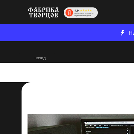
Н
назад
Стоимость монтаж
на цену
2023-09-14 15:50
Постпродакшн
Развитие