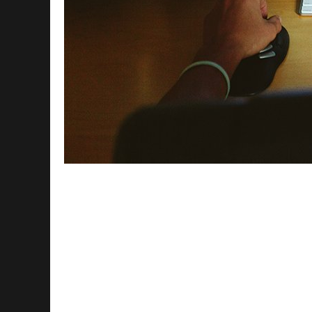
Стоимость минуты монтажа видео може
ряда факторов. Рассмотрим, что влияет
цифры можно ожидать.
1. Квалификация Монтажера:
Опыт и навыки монтажера – один из кл
Профессионалы с богатым опытом, веро
за свои услуги, так как они способны 