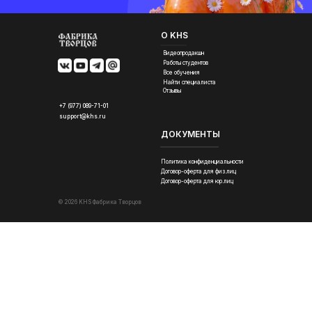
О KHS
Видеопродакшн
Работы студентов
Все обучения
Найти специалиста
Отзывы
+7 (977) 089-71-01
support@khs.ru
ДОКУМЕНТЫ
Политика конфиденциальности
Договор-оферта для физ.лиц
Договор-оферта для юр.лиц
© 2026 KHS Фабрика Творцов