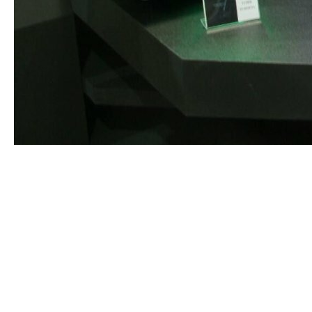
Видеомонтаж требует от компьютера достаточно
мощных характеристик для обработки и
редактирования видеофайлов. Однако, если ваш
бюджет ограничен, вы всё равно можете собрать
компьютер, который будет способен эффективно
выполнять монтажные задачи. В этой статье мы
рассмотрим основные компоненты и рекомендации для
сборки бюджетного компьютера для видеомонтажа.
Процессор (CPU):
Процессор является одним из ключевых компонентов
для видеомонтажа. Рекомендуется выбирать
процессор с хорошим количеством ядер и потоков,