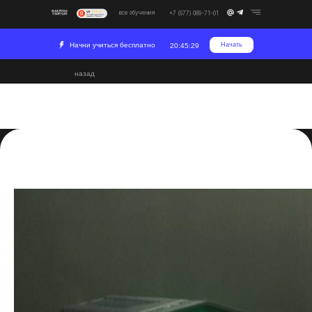
все обучения
+7 (977) 089-71-01
Начни учиться бесплатно
Начать
20:45:28
назад
Как собрать бюджетный
ПК для монтажа
2023-07-11 13:47
Постпродакшн
Развитие