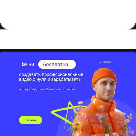
забывайте, что выбор компонентов должен
соответствовать вашим потребностям и бюджету,
поэтому всегда проводите собственное исследование
и оценку производительности компонентов перед
совершением покупки.
20:45:28
Начни
бесплатно
создавать профессиональные
видео с нуля и зарабатывать
под руководством Вячеслава Хохлова
Начать