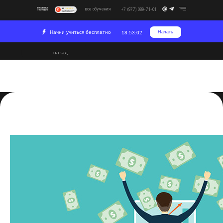
все обучения
+7 (977) 089-71-01
Начни учиться бесплатно
Начать
18:53:01
назад
Как монетизировать свои
навыки
2024-02-09 13:05
Развитие
Индустрия
Креатив