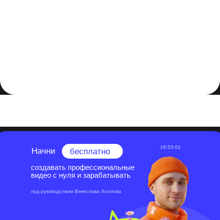
курсов или консультаций по вашей области экспертизы.
Это позволит вам заработать дополнительный доход и
поделиться своими знаниями с другими.
Заключение
Монетизация своих навыков - это отличный способ
заработка и развития в выбранной области. Следуйте
этим шагам и советам, чтобы начать успешно
монетизировать свои навыки и достичь финансового
успеха.
18:53:01
Начни
бесплатно
создавать профессиональные
видео с нуля и зарабатывать
под руководством Вячеслава Хохлова