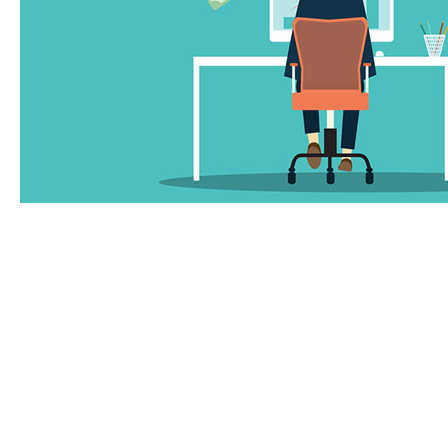
Монетизация собственных навыков – это отличный
способ превратить свои умения и таланты в источник
дохода. В современном мире существует множество
возможностей для заработка на своих умениях, будь то
творческая работа, консультирование или обучение. В
этой статье мы рассмотрим основные шаги и советы по
монетизации своих навыков.
1. Определение своих навыков
Первый шаг к успешной монетизации - это определение
своих сильных сторон и навыков. Рассмотрите, в чем вы
хороши, и какие у вас уникальные способности, которые
могут быть востребованы на рынке.