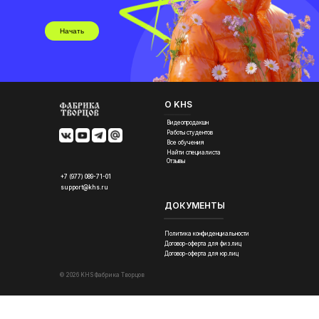
Начать
О KHS
Видеопродакшн
Работы студентов
Все обучения
Найти специалиста
Отзывы
+7 (977) 089-71-01
support@khs.ru
ДОКУМЕНТЫ
Политика конфиденциальности
Договор-оферта для физ.лиц
Договор-оферта для юр.лиц
© 2026 KHS Фабрика Творцов