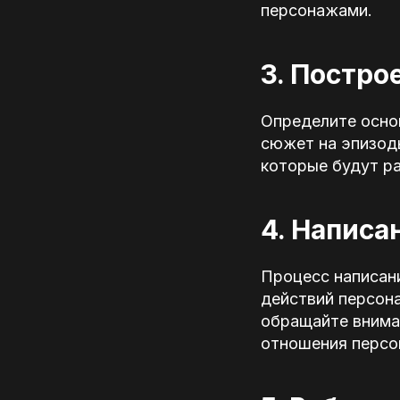
персонажами.
3. Постро
Определите осно
сюжет на эпизод
которые будут р
4. Написа
Процесс написани
действий персон
обращайте вниман
отношения персо