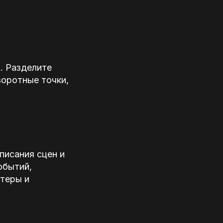
. Разделите
воротные точки,
писания сцен и
обытий,
ктеры и