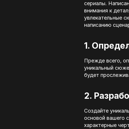
сериалы. Написан
внимания к детал
увлекательные с
написанию сценар
1. Опреде
Прежде всего, о
уникальный сюже
будет прослежива
2. Разраб
Создайте уникал
основой вашего 
характерные черт