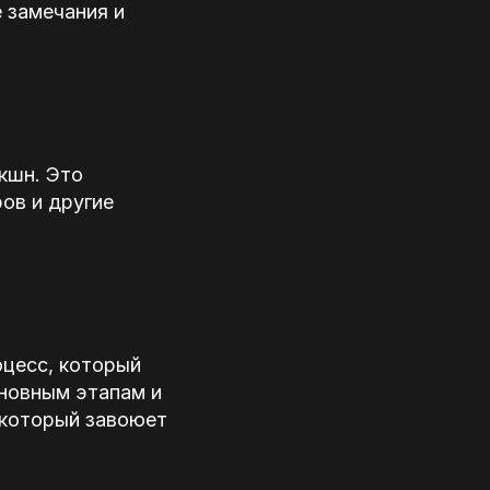
 замечания и
кшн. Это
ов и другие
оцесс, который
сновным этапам и
 который завоюет