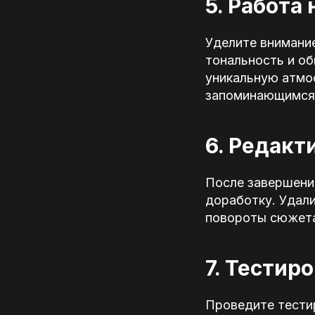
5. Работа
Уделите внимание
тональность и об
уникальную атмос
запоминающимся
6. Редакт
После завершения
доработку. Удали
повороты сюжета,
7. Тестир
Проведите тестир