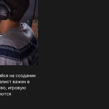
йся на создании
алист важен в
во, игровую
уются