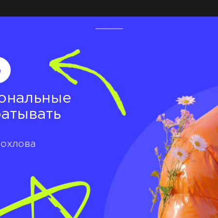
о
ональные
батывать
Хохлова