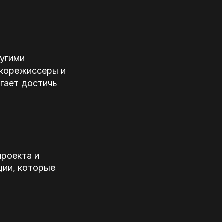
ругими
укорежиссеры и
огает достичь
роекта и
ции, которые