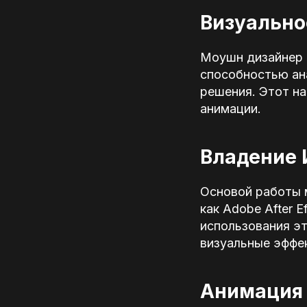
Визуальн
Моушн дизайнер 
способностью ан
решения. Этот н
анимации.
Владение 
Основой работы 
как Adobe After E
использования э
визуальные эффе
Анимация 