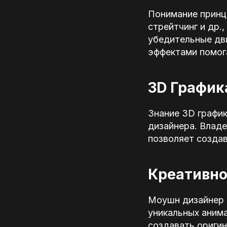
Понимание принци
стрейтчинг и др.
убедительные дв
эффектами помог
3D График
Знание 3D графи
дизайнера. Влад
позволяет созда
Креативно
Моушн дизайнер 
уникальных анима
создавать ориги