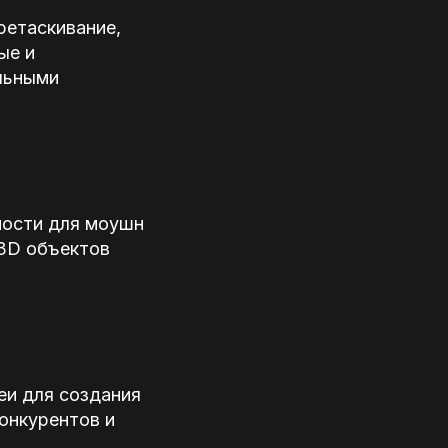
ретаскивание,
ые и
льными
ности для моушн
 3D объектов
еи для создания
онкурентов и