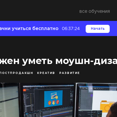
все обучения
ачни учиться бесплатно
06:37:23
Начать
лжен уметь моушн-диз
ПОСТПРОДАКШН
КРЕАТИВ
РАЗВИТИЕ