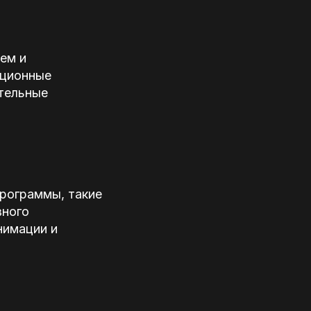
ем и
иционные
ательные
рограммы, такие
вного
нимации и