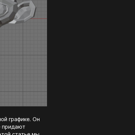
ой графике. Он
е придают
этой статье мы