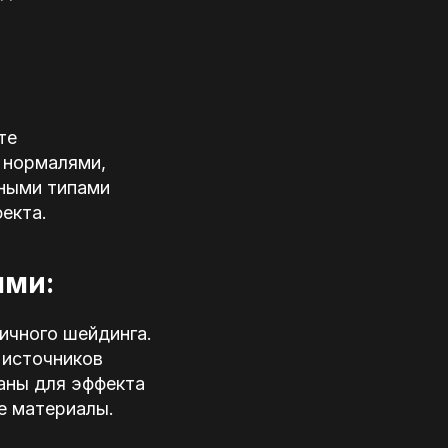
те
с нормалями,
чными типами
екта.
ями:
ичного шейдинга.
 источников
аны для эффекта
е материалы.