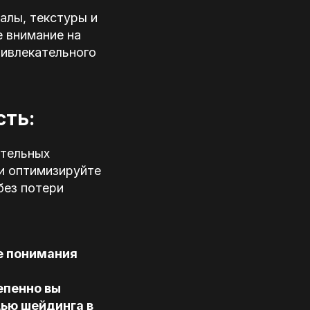
алы, текстуры и
е внимание на
ривлекательного
сть:
ительных
и оптимизируйте
без потери
е понимания
епенно вы
ью шейдинга в