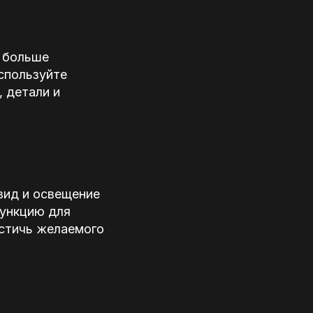
м больше
спользуйте
 детали и
вид и освещение
функцию для
остичь желаемого