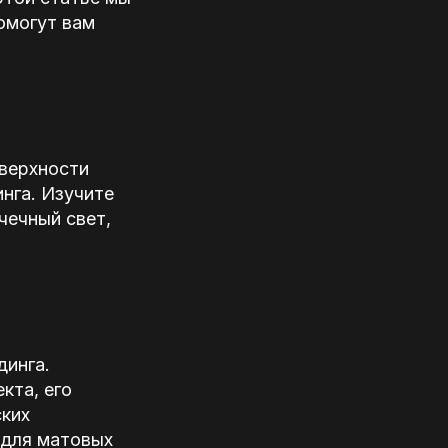
омогут вам
оверхности
нга. Изучите
чечный свет,
динга.
кта, его
ских
 для матовых