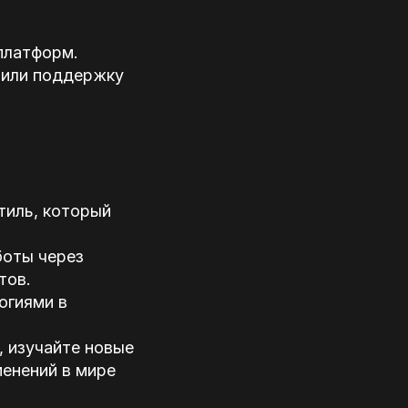
 платформ.
 или поддержку
тиль, который
боты через
тов.
огиями в
, изучайте новые
менений в мире