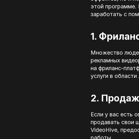
этой программе. 
заработать с помо
1. Фрилан
Множество людей
рекламных видеор
на фриланс-платфо
услуги в области A
2. Продаж
Если у вас есть о
продавать свои ш
VideoHive, пред
работы.