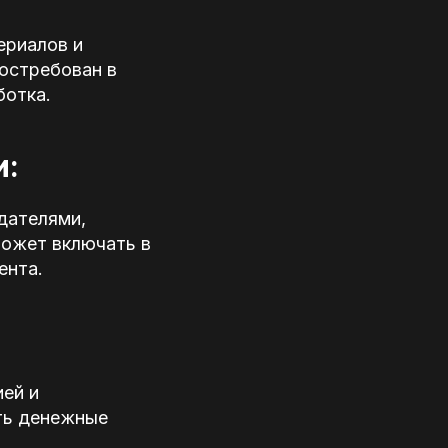
ериалов и
востребован в
ботка.
и:
дателями,
может включать в
ента.
ией и
ть денежные