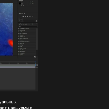
зуальных
дает навыками в