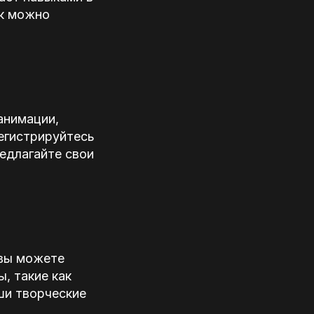
ак можно
анимации,
Регистрируйтесь
редлагайте свои
, вы можете
, такие как
ши творческие