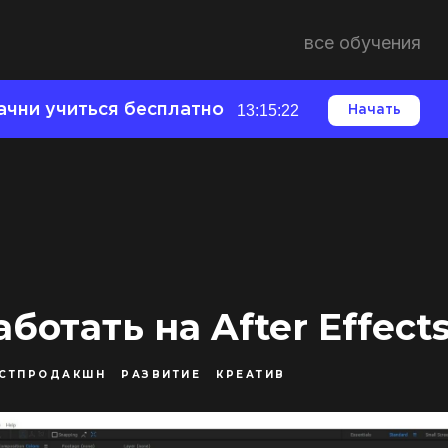
все обучения
ачни учиться бесплатно
13:15:21
Начать
аботать на After Effect
СТПРОДАКШН
РАЗВИТИЕ
КРЕАТИВ