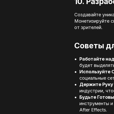
10. Разра
Создавайте уника
Монетизируйте с
от зрителей.
Советы дл
Работайте на
будет выделять
Используйте 
социальные сет
Держите Руку 
индустрии, чт
Будьте Готовы
инструменты и 
After Effects.