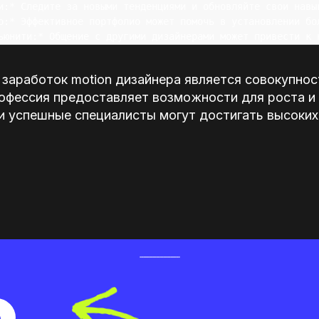
и:* Следите за новыми тенденциями и обновляйте свои навык
о:* Эффективное портфолио может помочь в установлении бол
 заработок motion дизайнера является совокупно
рофессия предоставляет возможности для роста и
и успешные специалисты могут достигать высоких
о