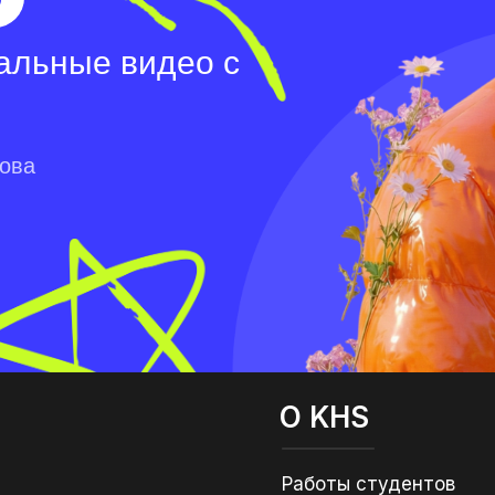
альные видео с
лова
О KHS
Работы студентов