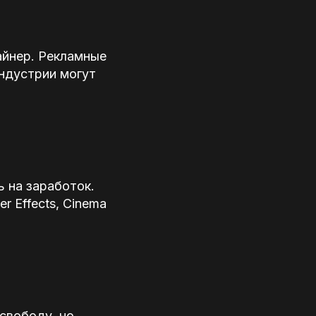
айнер. Рекламные
индустрии могут
 на заработок.
r Effects, Cinema
свободу, но