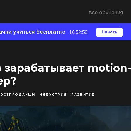
все обучения
ачни учиться бесплатно
16:52:49
Начать
 зарабатывает motion
ер?
ПОСТПРОДАКШН
ИНДУСТРИЯ
РАЗВИТИЕ