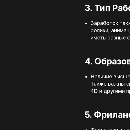
3. Тип Раб
Заработок такж
ролики, анимац
иметь разные с
4. Образо
Наличие высшег
Также важны сп
4D и другими 
5. Фрилан
Фрилансеры ча