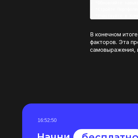
- *Обновляйте навык
- *Стройте Портфоли
В конечном итоге
факторов. Эта п
самовыражения, 
16:52:49
Начни
бесплатн