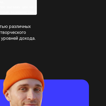
и.

ее высоких цен на ваши услуги.

стью различных
 творческого
 уровней дохода.