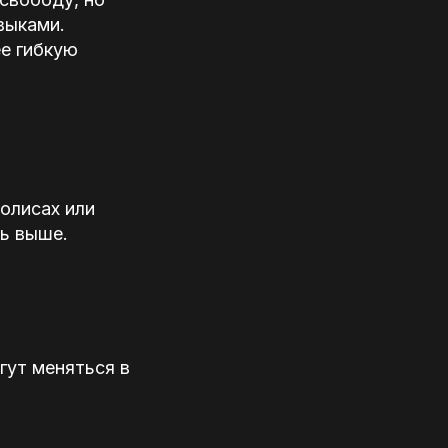
выками.
ее гибкую
олисах или
ть выше.
гут меняться в