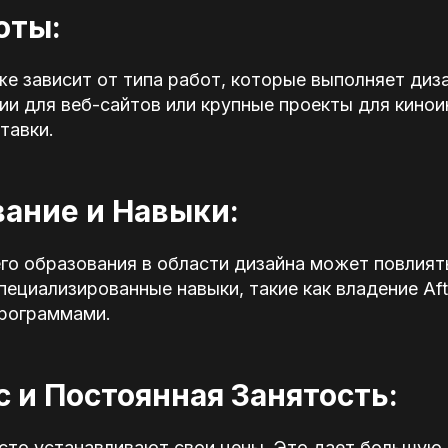
оты:
е зависит от типа работ, которые выполняет диз
ии для веб-сайтов или крупные проекты для кино
тавки.
вание и Навыки:
о образования в области дизайна может повлиять
ециализированные навыки, такие как владение Afte
программами.
с и Постоянная Занятость:
сто устанавливают свои цены. Это дает большую 