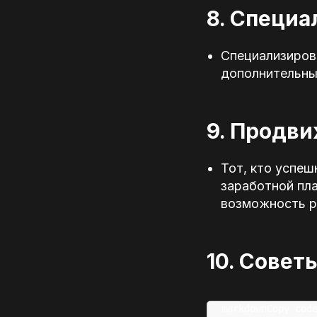
8. Специа
Специализирова
дополнительный
9. Продви
Тот, кто успеш
заработной пла
возможность р
10. Совет
markdownCopy code