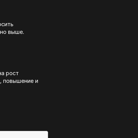
осить
чно выше.
на рост
, повышение и