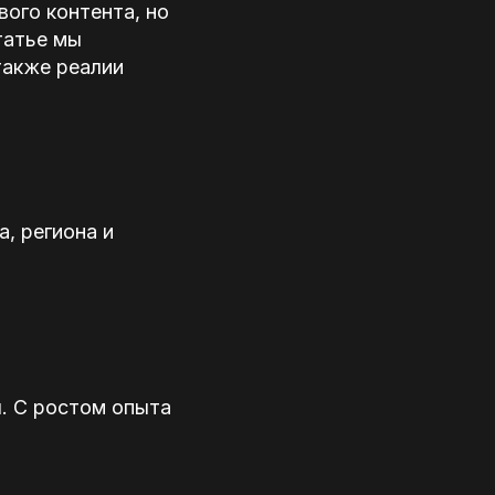
ого контента, но
татье мы
также реалии
а, региона и
ы. С ростом опыта