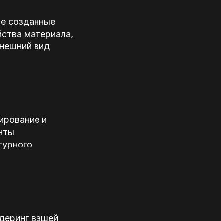
те созданные
йства материала,
внешний вид
ирование и
нты
турного
деринг вашей