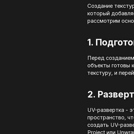
Создание текстур
который добавляе
рассмотрим основ
1. Подгот
Перед созданием 
объекты готовы к
текстуру, и пере
2. Развер
UV-развертка - 
пространство, чт
создать UV-разве
Project или Unwra