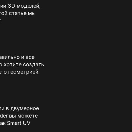
ции 3D моделей,
той статье мы
.
авильно и все
о хотите создать
его геометрией.
ли в двумерное
nder вы можете
ак Smart UV