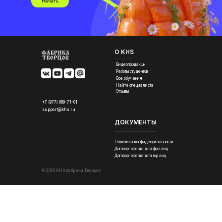
Начать
О KHS
Видеопродакшн
Работы студентов
Все обучения
Найти специалиста
Отзывы
+7 (977) 089-71-01
support@khs.ru
ДОКУМЕНТЫ
Политика конфиденциальности
Договор-оферта для физ.лиц
Договор-оферта для юр.лиц
© 2026 KHS Фабрика Творцов