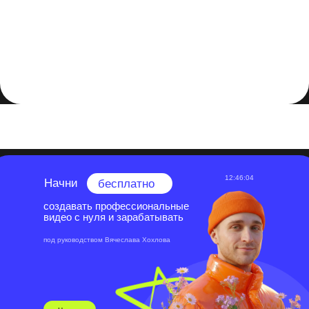
Заключение: Кадрирование видео в After Effects
предоставляет вам широкие возможности для
творчества и контроля над визуальным восприятием
вашего контента. Экспериментируйте с разными
техниками и эффектами, чтобы создать видео, которое
наилучшим образом соответствует вашим
потребностям и ожиданиям.
12:46:03
Начни
бесплатно
создавать профессиональные
видео с нуля и зарабатывать
под руководством Вячеслава Хохлова