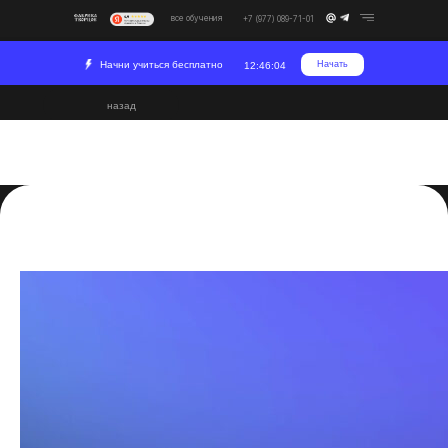
все обучения
+7 (977) 089-71-01
Начни учиться бесплатно
Начать
12:46:03
назад
Кадрирование в After
Effects: гайд
2024-01-15 18:44
Постпродакшн
Развитие