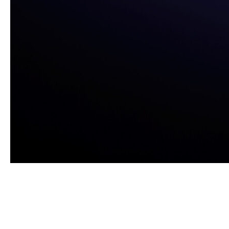
Adobe After Effects предоставляет мощные инструменты
для редактирования и обработки видеоматериала,
включая возможности по кадрированию. Кадрирование
видео в After Effects - это важная часть процесса по
созданию профессионального контента. В этой статье
мы рассмотрим основные шаги и техники, которые