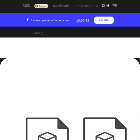
все обучения
+7 (977) 089-71-01
Начни учиться бесплатно
Начать
18:00:32
назад
Blender:
поддерживаемые
форматы
2023-10-21 14:20
Постпродакшн
Развитие