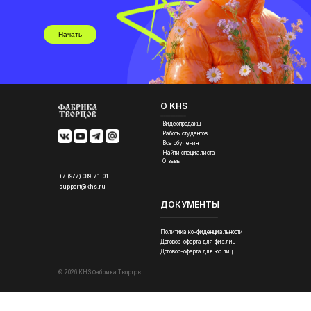
Начать
О KHS
Видеопродакшн
Работы студентов
Все обучения
Найти специалиста
Отзывы
+7 (977) 089-71-01
support@khs.ru
ДОКУМЕНТЫ
Политика конфиденциальности
Договор-оферта для физ.лиц
Договор-оферта для юр.лиц
© 2026 KHS Фабрика Творцов