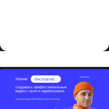
После создания раскадровки показывайте ее коллегам
или друзьям и получайте обратную связь. Это может
привести к новым идеям и улучшениям.
Создание раскадровки видео – это важный этап в
подготовке к монтажу, который помогает вам более
тщательно рассмотреть материал и выделить ключевые
моменты. Следуя этим шагам, вы сможете лучше понять
структуру видео и сделать ваш контент более
привлекательным и профессиональным.
16:04:31
Начни
бесплатно
создавать профессиональные
видео с нуля и зарабатывать
под руководством Вячеслава Хохлова