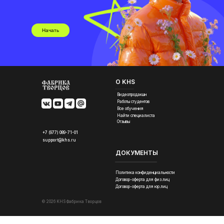
Начать
О KHS
Видеопродакшн
Работы студентов
Все обучения
Найти специалиста
Отзывы
+7 (977) 089-71-01
support@khs.ru
ДОКУМЕНТЫ
Политика конфиденциальности
Договор-оферта для физ.лиц
Договор-оферта для юр.лиц
© 2026 KHS Фабрика Творцов