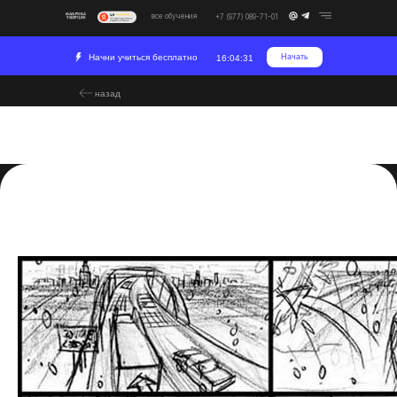
все обучения
+7 (977) 089-71-01
Начни учиться бесплатно
Начать
16:04:31
назад
Гайд по созданию
раскадровки
2024-01-18 17:42
Постпродакшн
Креатив
Развитие
Сценарий
Съемка