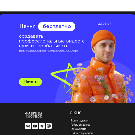
22:26:06
Начни
бесплатно
создавать
профессиональные видео с
нуля и зарабатывать
под руководством Вячеслава Хохлова
Начать
О KHS
Видеопродакшн
Работы студентов
Все обучения
Найти специалиста