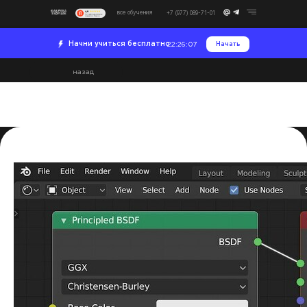
все обучения
+7 (977) 089-71-01
Начни учиться бесплатно
Начать
22:26:06
назад
Как пользоваться Blender
2023-08-15 15:09
Постпродакшн
Развитие