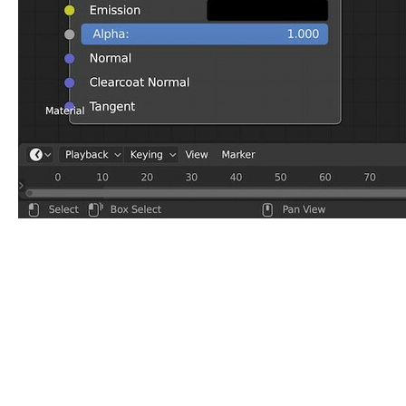
Blender – это мощное и бесплатное программное
обеспечение для 3D-моделирования и анимации. Он
позволяет создавать удивительные визуальные
эффекты, персонажей, объекты и многое другое. Если вы
только начинаете свой путь в мире 3D-графики, в этой
статье мы расскажем вам, как начать использовать
Blender.
1. Установка и Запуск:
Первый шаг – скачать и установить Blender с
официального сайта. После установки запустите