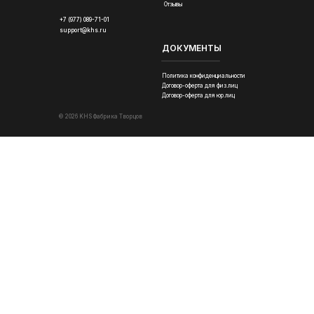
Отзывы
+7 (977) 089-71-01
support@khs.ru
ДОКУМЕНТЫ
Политика конфиденциальности
Договор-оферта для физ.лиц
Договор-оферта для юр.лиц
© 2026 KHS Фабрика Творцов