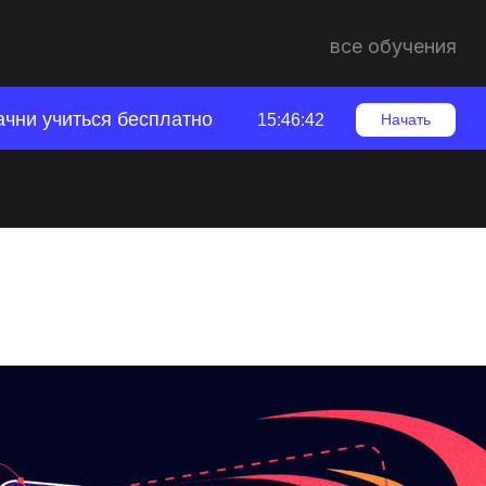
все обучения
ачни учиться бесплатно
15:46:41
Начать
для моушн-дизайна
ндустрия
Развитие