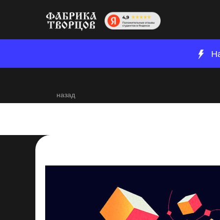
Н
назад
Топ-5 программ 
2023-08-03 11:18
Креатив
Постпродакшн
И