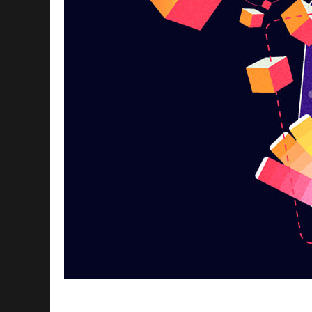
Моушн-дизайн – это креативное направ
движение, анимацию и визуальные эффе