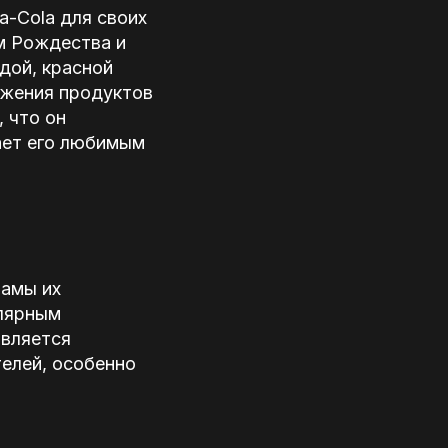
a-Cola для своих
м Рождества и
дой, красной
ижения продуктов
 что он
ает его любимым
ламы их
улярным
является
телей, особенно