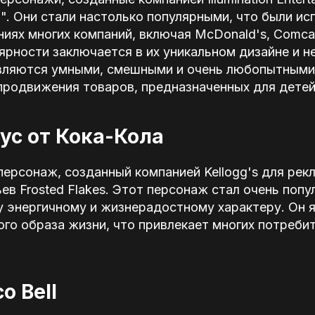
". Они стали настолько популярными, что были ис
иях многих компаний, включая McDonald's, Comcas
ярности заключается в их уникальном дизайне и 
являются умными, смешными и очень любопытными,
продвижения товаров, предназначенных для детей
ус от Кока-Кола
персонаж, созданный компанией Kellogg's для рек
ев Frosted Flakes. Этот персонаж стал очень поп
у энергичному и жизнерадостному характеру. Он 
го образа жизни, что привлекает многих потреби
o Bell