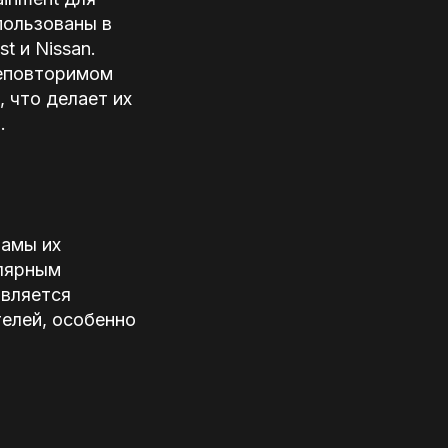
пользованы в
t и Nissan.
неповторимом
 что делает их
.
ламы их
улярным
является
телей, особенно