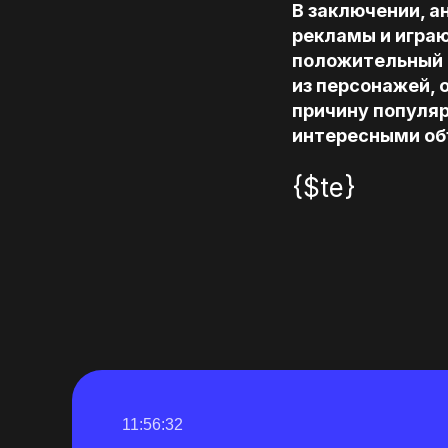
В заключении, 
рекламы и играю
положительный 
из персонажей, 
причину популяр
интересными об
{$te}
11:56:31