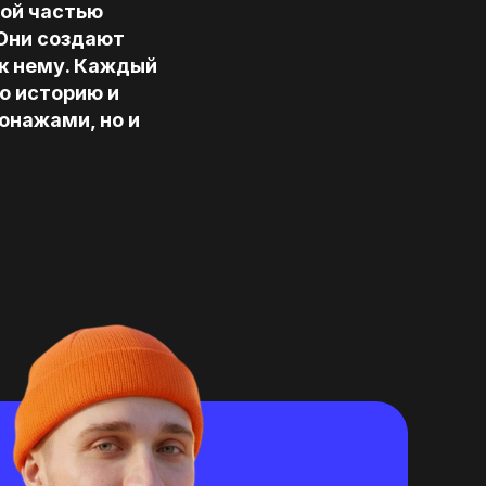
ой частью
 Они создают
к нему. Каждый
ю историю и
онажами, но и