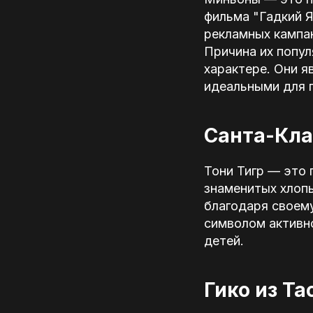
фильма "Гадкий Я
рекламных кампан
Причина их попул
характере. Они 
идеальными для 
Санта-Кла
Тони Тигр — это 
знаменитых хлопь
благодаря своем
символом активно
детей.
Гико из Tac