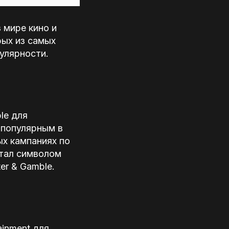
 мире кино и
рых из самых
улярности.
le для
 популярным в
ых кампаниях по
стал символом
er & Gamble.
ainment для