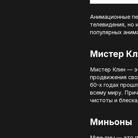
Анимационные пе
телевидения, но 
популярных анима
Мистер Кл
Мистер Клин — эт
продвижения свои
60-х годах прошл
всему миру. Прич
чистоты и блеска
Миньоны
Миньоны — это пе